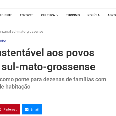
MBIENTE
ESPORTE
CULTURA
TURISMO
POLÍCIA
AGRO
Pantanal sul-mato-grossense
inho
ustentável aos povos
l sul-mato-grossense
 como ponte para dezenas de famílias com
 de habitação
Pinterest
Email