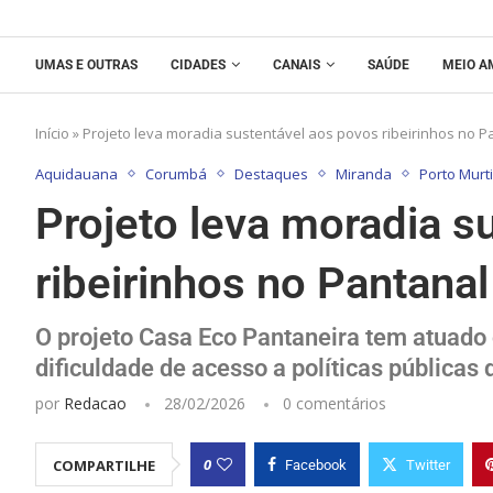
UMAS E OUTRAS
CIDADES
CANAIS
SAÚDE
MEIO A
Início
»
Projeto leva moradia sustentável aos povos ribeirinhos no 
Aquidauana
Corumbá
Destaques
Miranda
Porto Murt
Projeto leva moradia s
ribeirinhos no Pantana
O projeto Casa Eco Pantaneira tem atuado
dificuldade de acesso a políticas públicas
por
Redacao
28/02/2026
0 comentários
0
COMPARTILHE
Facebook
Twitter