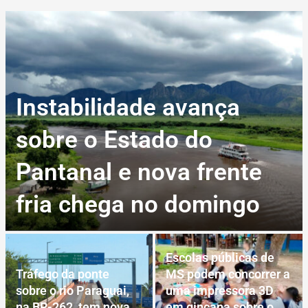
Instabilidade avança
sobre o Estado do
Pantanal e nova frente
fria chega no domingo
Escolas públicas de
Tráfego da ponte
MS podem concorrer a
sobre o rio Paraguai,
uma impressora 3D
na BR-262, tem nova
em gincana sobre o