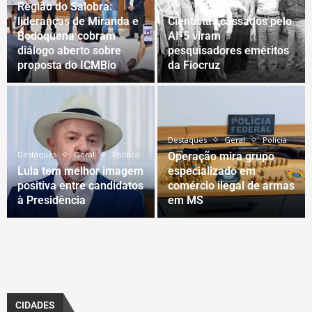
Porto Murtinho
Região do Salobra:
lideranças de Miranda e
Cientistas cassados pelo
Bodoquena cobram
AI-5 viram
diálogo aberto sobre
pesquisadores eméritos
proposta do ICMBio
da Fiocruz
Destaques
Geral
Polícia
Destaques
Geral
Política
Operação mira grupo
Lula tem melhor imagem
especializado em
positiva entre candidatos
comércio ilegal de armas
à Presidência
em MS
CIDADES