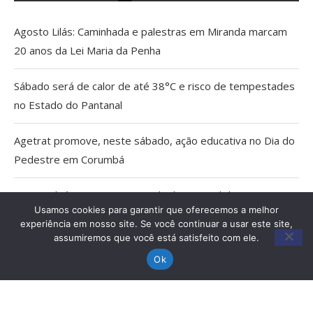
Agosto Lilás: Caminhada e palestras em Miranda marcam
20 anos da Lei Maria da Penha
Sábado será de calor de até 38°C e risco de tempestades
no Estado do Pantanal
Agetrat promove, neste sábado, ação educativa no Dia do
Pedestre em Corumbá
AGU pedirá na Justiça a retirada do Discord do ar
Usamos cookies para garantir que oferecemos a melhor
experiência em nosso site. Se você continuar a usar este site,
Pais estão menos presentes na criação de filhos, aponta
assumiremos que você está satisfeito com ele.
estudo
Ok