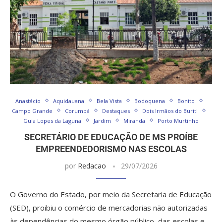
Anastácio
Aquidauana
Bela Vista
Bodoquena
Bonito
Campo Grande
Corumbá
Destaques
Dois Irmãos do Buriti
Guia Lopes da Laguna
Jardim
Miranda
Porto Murtinho
SECRETÁRIO DE EDUCAÇÃO DE MS PROÍBE
EMPREENDEDORISMO NAS ESCOLAS
por
Redacao
29/07/2026
O Governo do Estado, por meio da Secretaria de Educação
(SED), proibiu o comércio de mercadorias não autorizadas
às dependências do mesmo órgão público, das escolas e