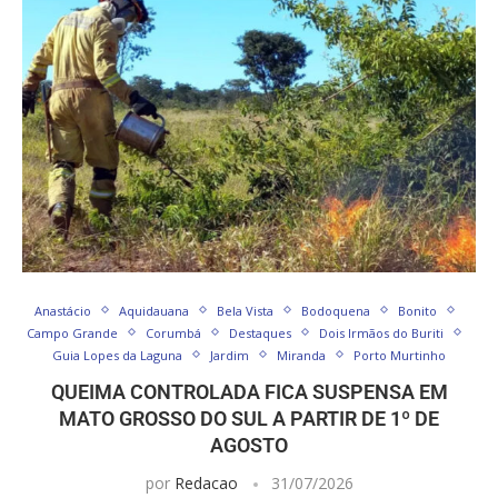
Anastácio
Aquidauana
Bela Vista
Bodoquena
Bonito
Campo Grande
Corumbá
Destaques
Dois Irmãos do Buriti
Guia Lopes da Laguna
Jardim
Miranda
Porto Murtinho
QUEIMA CONTROLADA FICA SUSPENSA EM
MATO GROSSO DO SUL A PARTIR DE 1º DE
AGOSTO
por
Redacao
31/07/2026