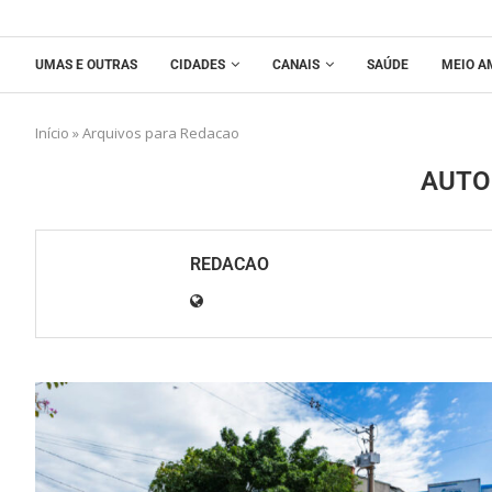
UMAS E OUTRAS
CIDADES
CANAIS
SAÚDE
MEIO A
Início
»
Arquivos para Redacao
AUT
REDACAO