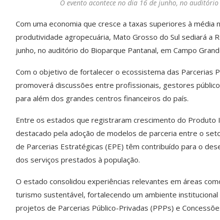
O evento acontece no dia 16 de junho, no auditóri
Com uma economia que cresce a taxas superiores à média nac
produtividade agropecuária, Mato Grosso do Sul sediará a R
junho, no auditório do Bioparque Pantanal, em Campo Grande,
Com o objetivo de fortalecer o ecossistema das Parcerias P
promoverá discussões entre profissionais, gestores público
para além dos grandes centros financeiros do país.
Entre os estados que registraram crescimento do Produto I
destacado pela adoção de modelos de parceria entre o setor p
de Parcerias Estratégicas (EPE) têm contribuído para o des
dos serviços prestados à população.
O estado consolidou experiências relevantes em áreas como 
turismo sustentável, fortalecendo um ambiente institucional
projetos de Parcerias Público-Privadas (PPPs) e Concessõe