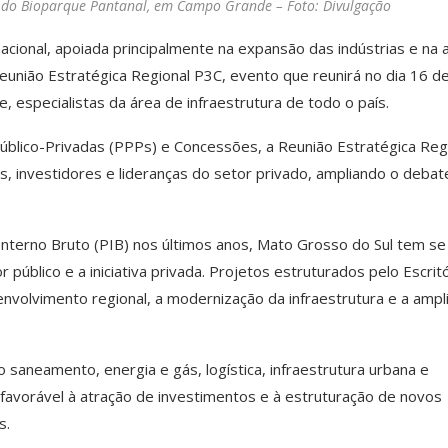
o do Bioparque Pantanal, em Campo Grande – Foto: Divulgação
ional, apoiada principalmente na expansão das indústrias e na a
eunião Estratégica Regional P3C, evento que reunirá no dia 16 d
 especialistas da área de infraestrutura de todo o país.
úblico-Privadas (PPPs) e Concessões, a Reunião Estratégica Reg
s, investidores e lideranças do setor privado, ampliando o debat
nterno Bruto (PIB) nos últimos anos, Mato Grosso do Sul tem se
úblico e a iniciativa privada. Projetos estruturados pelo Escrit
envolvimento regional, a modernização da infraestrutura e a ampl
saneamento, energia e gás, logística, infraestrutura urbana e
 favorável à atração de investimentos e à estruturação de novos
s.