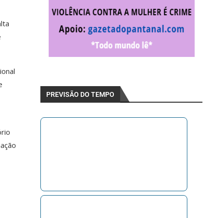
lta
e
ional
e
PREVISÃO DO TEMPO
ório
iação