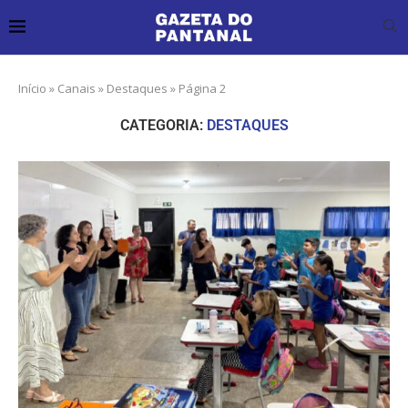
Início
»
Canais
»
Destaques
»
Página 2
CATEGORIA:
DESTAQUES