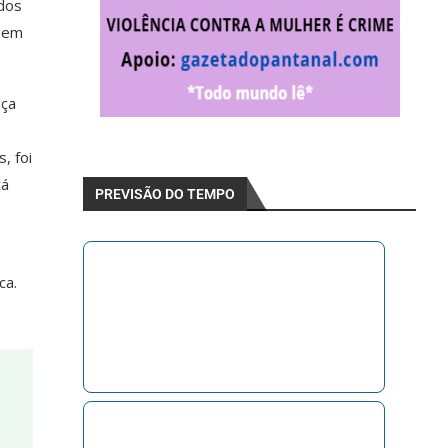
ados
6 em
nça
, foi
tá
PREVISÃO DO TEMPO
ca.