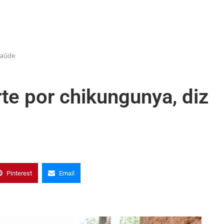
Saúde
te por chikungunya, diz
Pinterest
Email