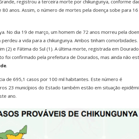
Grande, registrou a terceira morte por chikungunya, conforme d
de 80 anos. Assim, o número de mortes pela doença sobe para 1
unya. No dia 19 de março, um homem de 72 anos morreu pela doe
m perdeu a vida para a chikungunya. Ambos tinham comorbidades.
 (2) e Fátima do Sul (1). A última morte, registrada em Dourados
ito foi confirmado pela prefeitura de Dourados, mas ainda não es
úde
.
cia de 695,1 casos por 100 mil habitantes. Este número é
utros 23 municípios do Estado também estão em situação epidêmi
ste ano.