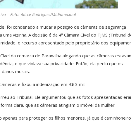
tiva – Foto: Alicce Rodrigues/Midiamaxuol
e, foi condenado a mudar a posição de câmeras de segurança
a uma vizinha. A decisão é da 4ª Câmara Cível do TJMS (Tribunal d
nimidade, o recurso apresentado pelo proprietário dos equipame
a Cível da comarca de Paranaíba alegando que as câmeras estava
dência, o que violava sua privacidade. Então, ela pediu que os
r danos morais.
âmeras e fixou a indenização em R$ 3 mil.
rreu ao Tribunal. Ele argumentou que as fotos apresentadas er
 forma clara, que as câmeras atingiam o imóvel da mulher.
o apenas para proteger os filhos menores, já que é caminhoneiro