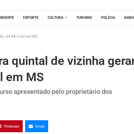
MBIENTE
ESPORTE
CULTURA
TURISMO
POLÍCIA
AGRO
ão de R$ 3 mil em MS
a quintal de vizinha ger
il em MS
urso apresentado pelo proprietário dos
Pinterest
Email