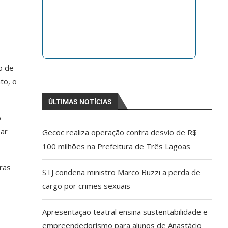
o de
to, o
ÚLTIMAS NOTÍCIAS
o
sar
Gecoc realiza operação contra desvio de R$
100 milhões na Prefeitura de Três Lagoas
ras
STJ condena ministro Marco Buzzi a perda de
cargo por crimes sexuais
Apresentação teatral ensina sustentabilidade e
empreendedorismo para alunos de Anastácio