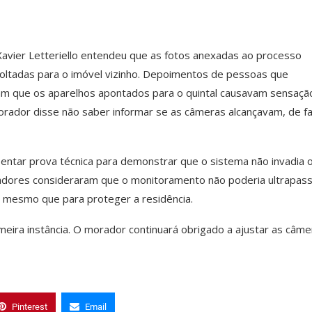
 Xavier Letteriello entendeu que as fotos anexadas ao processo
oltadas para o imóvel vizinho. Depoimentos de pessoas que
am que os aparelhos apontados para o quintal causavam sensaçã
morador disse não saber informar se as câmeras alcançavam, de fa
sentar prova técnica para demonstrar que o sistema não invadia 
rgadores consideraram que o monitoramento não poderia ultrapas
s, mesmo que para proteger a residência.
eira instância. O morador continuará obrigado a ajustar as câme
Pinterest
Email