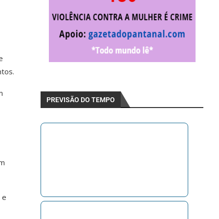
e
ntos.
m
PREVISÃO DO TEMPO
am
 e