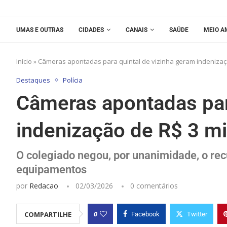
UMAS E OUTRAS
CIDADES
CANAIS
SAÚDE
MEIO A
Início
»
Câmeras apontadas para quintal de vizinha geram indenizaç
Destaques
Polícia
Câmeras apontadas par
indenização de R$ 3 m
O colegiado negou, por unanimidade, o rec
equipamentos
por
Redacao
02/03/2026
0 comentários
0
COMPARTILHE
Facebook
Twitter