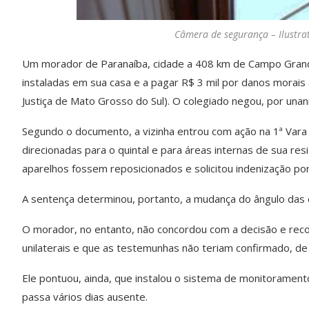
Câmera de segurança – Ilustra
Um morador de Paranaíba, cidade a 408 km de Campo Grand
instaladas em sua casa e a pagar R$ 3 mil por danos morais 
Justiça de Mato Grosso do Sul). O colegiado negou, por una
Segundo o documento, a vizinha entrou com ação na 1ª Var
direcionadas para o quintal e para áreas internas de sua resi
aparelhos fossem reposicionados e solicitou indenização po
A sentença determinou, portanto, a mudança do ângulo das c
O morador, no entanto, não concordou com a decisão e reco
unilaterais e que as testemunhas não teriam confirmado, de
Ele pontuou, ainda, que instalou o sistema de monitorament
passa vários dias ausente.