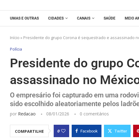
UMAS E OUTRAS
CIDADES
CANAIS
SAÚDE
MEIO A
Início
»
Presidente do grupo Corona é sequestrado e assassinado n
Polícia
Presidente do grupo C
assassinado no Méxic
O empresário foi capturado em uma rodovia
sido escolhido aleatoriamente pelos ladrõ
por
Redacao
08/01/2026
0 comentários
0
COMPARTILHE
Facebook
Twitter