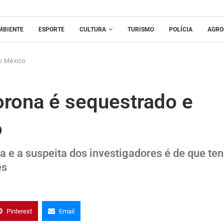
MBIENTE
ESPORTE
CULTURA
TURISMO
POLÍCIA
AGRO
o México
orona é sequestrado e
o
 e a suspeita dos investigadores é de que te
es
Pinterest
Email