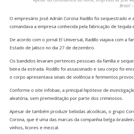
Brasil 
O empresário José Adrián Corona Radillo foi sequestrado e a
comandava a empresa conhecida pela fabricação de tequila e
De acordo com o jornal El Universal, Radillo viajava com a 
Estado de Jalisco no dia 27 de dezembro.
Os bandidos levaram pertences pessoais da família e sequ
beira da estrada. Rodillo foi assassinado e seu corpo foi en
o corpo apresentava sinais de violência e ferimentos provo
Conforme o site Infobae, a principal hipótese de investigaç
aleatória, sem premeditação por parte dos criminosos.
Apesar de também produzir bebidas alcoólicas, o grupo Coro
Corona, que é uma das marcas da companhia belga-brasileir
vinhos, licores e mezcal.