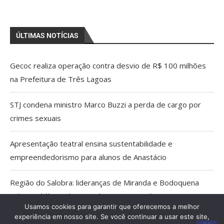
ÚLTIMAS NOTÍCIAS
Gecoc realiza operação contra desvio de R$ 100 milhões
na Prefeitura de Três Lagoas
STJ condena ministro Marco Buzzi a perda de cargo por
crimes sexuais
Apresentação teatral ensina sustentabilidade e
empreendedorismo para alunos de Anastácio
Região do Salobra: lideranças de Miranda e Bodoquena
cobram diálogo aberto sobre proposta do ICMBio
Usamos cookies para garantir que oferecemos a melhor
experiência em nosso site. Se você continuar a usar este site,
Cientistas cassados pelo AI-5 viram pesquisadores