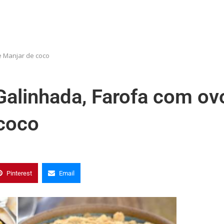
e Manjar de coco
alinhada, Farofa com ov
coco
Pinterest
Email