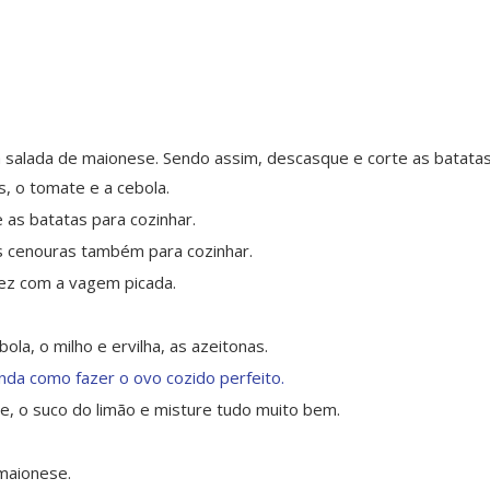
a salada de maionese. Sendo assim, descasque e corte as batata
, o tomate e a cebola.
 as batatas para cozinhar.
as cenouras também para cozinhar.
vez com a vagem picada.
ola, o milho e ervilha, as azeitonas.
nda como fazer o ovo cozido perfeito.
, o suco do limão e misture tudo muito bem.
maionese.