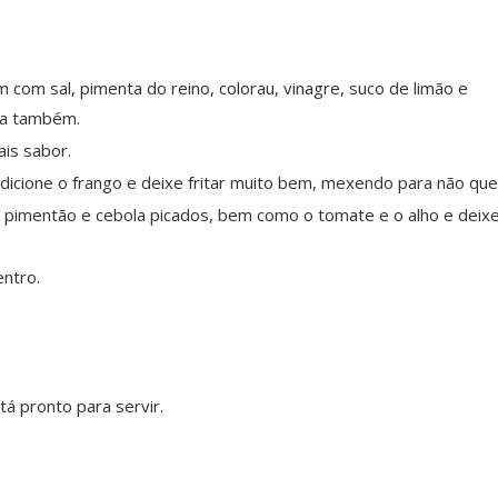
om sal, pimenta do reino, colorau, vinagre, suco de limão e
nha também.
is sabor.
dicione o frango e deixe fritar muito bem, mexendo para não que
o pimentão e cebola picados, bem como o tomate e o alho e deix
entro.
á pronto para servir.