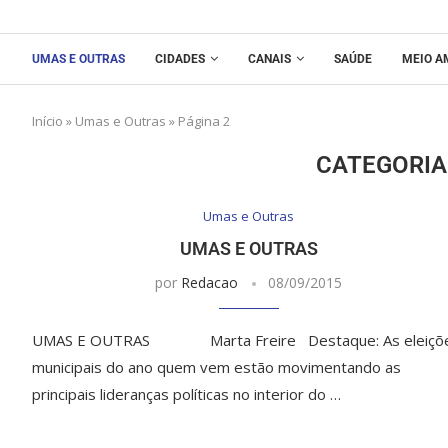
UMAS E OUTRAS
CIDADES
CANAIS
SAÚDE
MEIO A
Início
»
Umas e Outras
»
Página 2
CATEGORIA
Umas e Outras
UMAS E OUTRAS
por
Redacao
08/09/2015
UMAS E OUTRAS Marta Freire Destaque: As eleiçõ
municipais do ano quem vem estão movimentando as
principais lideranças políticas no interior do …