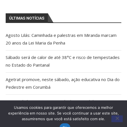
ÚLTIMAS NOTÍCIAS
Agosto Lilás: Caminhada e palestras em Miranda marcam
20 anos da Lei Maria da Penha
Sábado será de calor de até 38°C e risco de tempestades
no Estado do Pantanal
Agetrat promove, neste sábado, ação educativa no Dia do
Pedestre em Corumbá
AGU pedirá na Justiça a retirada do Discord do ar
Usamos cookies para garantir que oferecemos a melhor
experiência em nosso site. Se você continuar a usar este site,
Pais estão menos presentes na criação de filhos, aponta
assumiremos que você está satisfeito com ele.
estudo