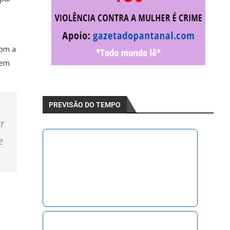
com a
 em
PREVISÃO DO TEMPO
ar
e