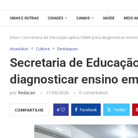
UMAS E OUTRAS
CIDADES
CANAIS
SAÚDE
MEIO A
Início
»
Secretaria de Educação aplica SAMA para diagnosticar ensin
Anastácio
Cultura
Destaques
Secretaria de Educaçã
diagnosticar ensino e
por
Redacao
11/06/2026
0 comentários
0
COMPARTILHE
Facebook
Twitter