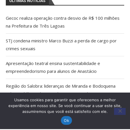
ÚLTIMAS NOTÍCIAS
Gecoc realiza operação contra desvio de R$ 100 milhões
na Prefeitura de Três Lagoas
STJ condena ministro Marco Buzzi a perda de cargo por
crimes sexuais
Apresentação teatral ensina sustentabilidade e
empreendedorismo para alunos de Anastácio
Região do Salobra: lideranças de Miranda e Bodoquena
cobram diálogo aberto sobre proposta do ICMBio
Usamos cookies para garantir que oferecemos a melhor
experiência em nosso site. Se você continuar a usar este site,
Cientistas cassados pelo AI-5 viram pesquisadores
assumiremos que você está satisfeito com ele.
eméritos da Fiocruz
Ok