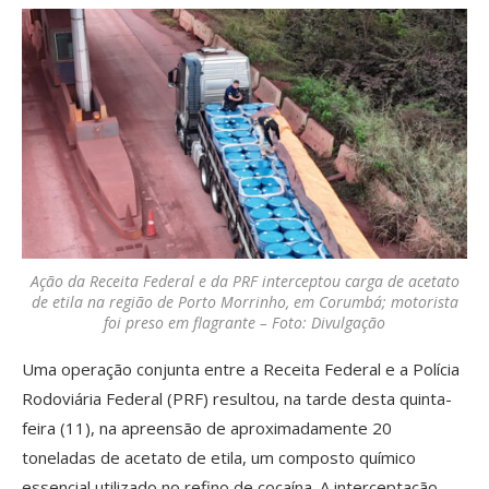
Ação da Receita Federal e da PRF interceptou carga de acetato
de etila na região de Porto Morrinho, em Corumbá; motorista
foi preso em flagrante – Foto: Divulgação
Uma operação conjunta entre a Receita Federal e a Polícia
Rodoviária Federal (PRF) resultou, na tarde desta quinta-
feira (11), na apreensão de aproximadamente 20
toneladas de acetato de etila, um composto químico
essencial utilizado no refino de cocaína. A interceptação