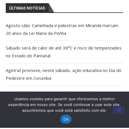
ÚLTIMAS NOTÍCIAS
Agosto Lilás: Caminhada e palestras em Miranda marcam
20 anos da Lei Maria da Penha
Sábado será de calor de até 38°C e risco de tempestades
no Estado do Pantanal
Agetrat promove, neste sábado, ação educativa no Dia do
Pedestre em Corumbá
AGU pedirá na Justiça a retirada do Discord do ar
Usamos cookies para garantir que oferecemos a melhor
experiência em nosso site. Se você continuar a usar este site,
Pais estão menos presentes na criação de filhos, aponta
assumiremos que você está satisfeito com ele.
estudo
Ok