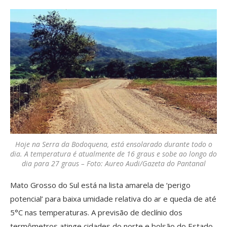
Hoje na Serra da Bodoquena, está ensolarado durante todo o
dia. A temperatura é atualmente de 16 graus e sobe ao longo do
dia para 27 graus – Foto: Aureo Audi/Gazeta do Pantanal
Mato Grosso do Sul está na lista amarela de ‘perigo
potencial’ para baixa umidade relativa do ar e queda de até
5°C nas temperaturas. A previsão de declínio dos
termômetros atinge cidades do norte e bolsão do Estado.