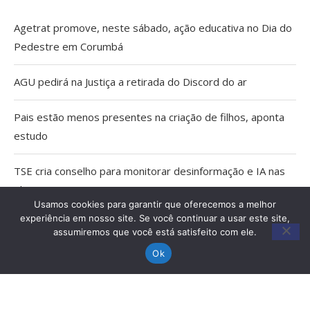
Agetrat promove, neste sábado, ação educativa no Dia do
Pedestre em Corumbá
AGU pedirá na Justiça a retirada do Discord do ar
Pais estão menos presentes na criação de filhos, aponta
estudo
TSE cria conselho para monitorar desinformação e IA nas
eleições
Usamos cookies para garantir que oferecemos a melhor
experiência em nosso site. Se você continuar a usar este site,
Capacitação qualifica trabalho dos Agentes Comunitários
assumiremos que você está satisfeito com ele.
de Saúde em Miranda
Ok