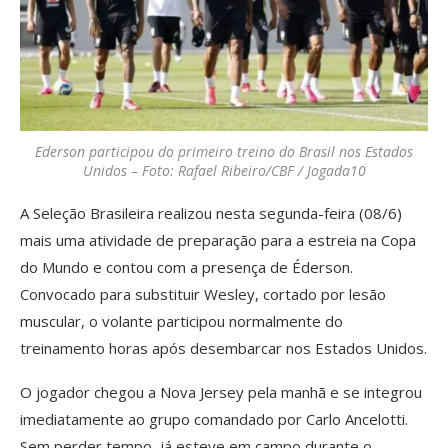
Ederson participou do primeiro treino do Brasil nos Estados
Unidos – Foto: Rafael Ribeiro/CBF / Jogada10
A Seleção Brasileira realizou nesta segunda-feira (08/6)
mais uma atividade de preparação para a estreia na Copa
do Mundo e contou com a presença de Éderson.
Convocado para substituir Wesley, cortado por lesão
muscular, o volante participou normalmente do
treinamento horas após desembarcar nos Estados Unidos.
O jogador chegou a Nova Jersey pela manhã e se integrou
imediatamente ao grupo comandado por Carlo Ancelotti.
Sem perder tempo, já esteve em campo durante o