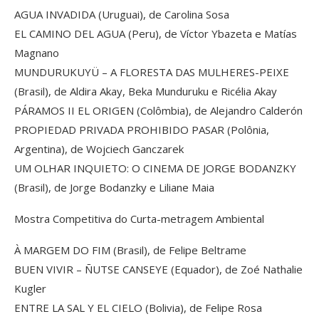
AGUA INVADIDA (Uruguai), de Carolina Sosa
EL CAMINO DEL AGUA (Peru), de Víctor Ybazeta e Matías
Magnano
MUNDURUKUYÜ – A FLORESTA DAS MULHERES-PEIXE
(Brasil), de Aldira Akay, Beka Munduruku e Ricélia Akay
PÁRAMOS II EL ORIGEN (Colômbia), de Alejandro Calderón
PROPIEDAD PRIVADA PROHIBIDO PASAR (Polônia,
Argentina), de Wojciech Ganczarek
UM OLHAR INQUIETO: O CINEMA DE JORGE BODANZKY
(Brasil), de Jorge Bodanzky e Liliane Maia
Mostra Competitiva do Curta-metragem Ambiental
À MARGEM DO FIM (Brasil), de Felipe Beltrame
BUEN VIVIR – ÑUTSE CANSEYE (Equador), de Zoé Nathalie
Kugler
ENTRE LA SAL Y EL CIELO (Bolivia), de Felipe Rosa