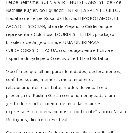
Felipe Beltrame; BUEN VIVIR – ÑUTSE CANSEYE, de Zoé
Nathalie Kugler, do Equador; ENTRE LA SAL Y EL CIELO,
trabalho de Felipe Rosa, da Bolívia; HIPOPÓTAMOS, EL
ARCA DE ESCOBAR, obra de Alejandro Calderón que
representa a Colômbia; LOURDES E LEIDE, produção
brasileira de Angelo Lima; e UMA UÑJIRINAKA
CUIDADORXS DEL AGUA, coprodução entre Bolívia e
Espanha dirigida pelo Colectivo Left Hand Rotation.
“São filmes que olham para identidades, deslocamentos,
conflitos sociais, memória, meio ambiente,
relacionamentos e distintos modos de vida. Ter a
presença de Paulina García como homenageada é um
gesto de reconhecimento de uma das maiores
expressões do cinema no nosso continente”, afirma Nilson
Rodrigues, diretor do Festival.
Com uma programação formada por filmes do Brasil,