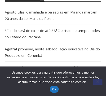
Agosto Lilás: Caminhada e palestras em Miranda marcam
20 anos da Lei Maria da Penha
Sábado será de calor de até 38°C e risco de tempestades
no Estado do Pantanal
Agetrat promove, neste sábado, ação educativa no Dia do
Pedestre em Corumbá
AGU pedirá na Justiça a retirada do Discord do ar
Usamos cookies para garantir que oferecemos a melhor
experiência em nosso site. Se você continuar a usar este site,
Pais estão menos presentes na criação de filhos, aponta
assumiremos que você está satisfeito com ele.
estudo
Ok