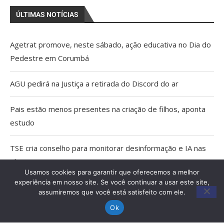
ÚLTIMAS NOTÍCIAS
Agetrat promove, neste sábado, ação educativa no Dia do
Pedestre em Corumbá
AGU pedirá na Justiça a retirada do Discord do ar
Pais estão menos presentes na criação de filhos, aponta
estudo
TSE cria conselho para monitorar desinformação e IA nas
eleições
Usamos cookies para garantir que oferecemos a melhor
experiência em nosso site. Se você continuar a usar este site,
Capacitação qualifica trabalho dos Agentes Comunitários
assumiremos que você está satisfeito com ele.
de Saúde em Miranda
Ok