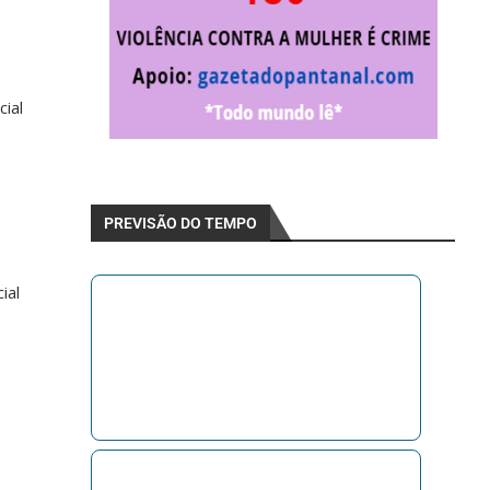
ial
PREVISÃO DO TEMPO
ial