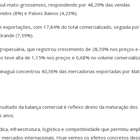
s sul-mato-grossenses, respondendo por 48,29% das vendas
nidos (8%) e Países Baixos (4,23%).
 de exportações, com 17,84% do total comercializado, seguida por
Grande (7,59%).
opecuária, que registrou crescimento de 28,59% nos preços e
ão teve alta de 1,15% nos preços e 0,68% no volume comercializ
aranaguá concentrou 40,36% das mercadorias exportadas por Ma
esultado da balança comercial é reflexo direto da maturação dos
s anos.
a, infraestrutura, logística e competitividade que permitiu ampl
car mercados internacionais. Hoje vemos os efeitos concretos des