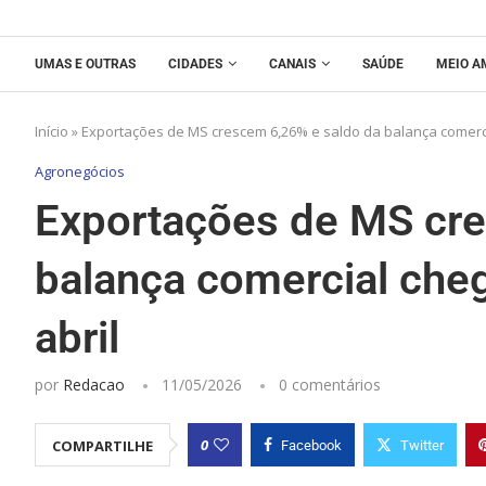
UMAS E OUTRAS
CIDADES
CANAIS
SAÚDE
MEIO A
Início
»
Exportações de MS crescem 6,26% e saldo da balança comercia
Agronegócios
Exportações de MS cre
balança comercial cheg
abril
por
Redacao
11/05/2026
0 comentários
0
COMPARTILHE
Facebook
Twitter