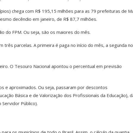
cípios) chega com R$ 195,15 milhões para as 79 prefeituras de M
mesmo decêndio em janeiro, de R$ 87,7 milhões.
dio do FPM. Ou seja, são os maiores do mês.
 três parcelas. A primeira é paga no início do mês, a segunda no
eiro. O Tesouro Nacional apontou o percentual em previsão
dos e aproximados. Ou seja, passaram por descontos
ação Básica e de Valorização dos Profissionais da Educação), d
Servidor Público).
ara os municípios de todo o Brasil. Assim, o cálculo da quantia