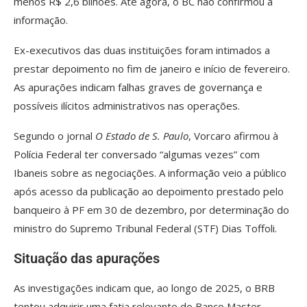
menos R$ 2,6 bilhões. Até agora, o BC não confirmou a
informação.
Ex-executivos das duas instituições foram intimados a
prestar depoimento no fim de janeiro e início de fevereiro.
As apurações indicam falhas graves de governança e
possíveis ilícitos administrativos nas operações.
Segundo o jornal
O Estado de S. Paulo
, Vorcaro afirmou à
Polícia Federal ter conversado “algumas vezes” com
Ibaneis sobre as negociações. A informação veio a público
após acesso da publicação ao depoimento prestado pelo
banqueiro à PF em 30 de dezembro, por determinação do
ministro do Supremo Tribunal Federal (STF) Dias Toffoli.
Situação das apurações
As investigações indicam que, ao longo de 2025, o BRB
tentou adquirir uma fatia relevante do Banco Master,