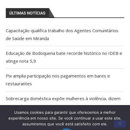
ÚLTIMAS NOTÍCIAS
Capacitação qualifica trabalho dos Agentes Comunitários
de Saúde em Miranda
Educação de Bodoquena bate recorde histórico no IDEB e
atinge nota 5,9
Pix amplia participação nos pagamentos em bares e
restaurantes
Sobrecarga doméstica expõe mulheres à violência, dizem
especialistas
Usamos cookies para garantir que oferecemos a melhor
experiência em nosso site. Se você continuar a usar este site,
MPMS cria unidade para atuar em crimes ambientais e
assumiremos que você está satisfeito com ele.
conflitos fundiários no Pantanal