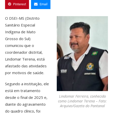
Pinterest
Email
O DSEI-MS (Distrito
Sanitário Especial
Indígena de Mato
Grosso do Sul)
comunicou que o
coordenador distrital,
Lindomar Terena, está
afastado das atividades
por motivos de saúde.
Segundo a instituição, ele
está em tratamento
Lindomar Ferreira, conhecido
desde o final de 2025 e,
como Lindomar Terena – Foto:
diante do agravamento
Arquivo/Gazeta do Pantanal
do quadro clínico, foi