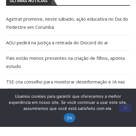
ÚLTIMAS NOTÍCIAS
Agetrat promove, neste sábado, ação educativa no Dia do
Pedestre em Corumbá
AGU pedirá na Justiça a retirada do Discord do ar
Pais estão menos presentes na criação de filhos, aponta
estudo
TSE cria conselho para monitorar desinformação e IA nas
eleições
Usamos cookies para garantir que oferecemos a melhor
experiência em nosso site. Se você continuar a usar este site,
Capacitação qualifica trabalho dos Agentes Comunitários
assumiremos que você está satisfeito com ele.
de Saúde em Miranda
Ok