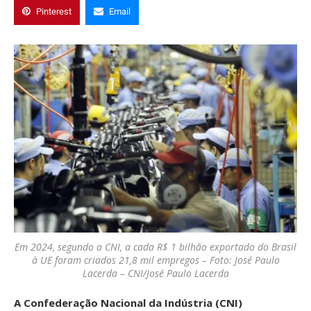
Pinterest
Email
Em 2024, segundo a CNI, a cada R$ 1 bilhão exportado do Brasil
à UE foram criados 21,8 mil empregos – Foto: José Paulo
Lacerda – CNI/José Paulo Lacerda
A
Confederação Nacional da Indústria (CNI)