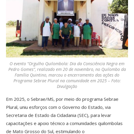
O evento “Orgulho Quilombola: Dia da Consciência Negra em
Pedro Gomes”, realizado em 20 de novembro, no Quilombo da
Família Quintino, marcou o encerramento das ações do
Programa Sebrae Plural na comunidade em 2025 – Foto:
Divulgação
Em 2025, o Sebrae/MS, por meio do programa Sebrae
Plural, uniu esforços com o Governo do Estado, via
Secretaria de Estado da Cidadania (SEC), para levar
capacitações e apoio técnico a comunidades quilombolas
de Mato Grosso do Sul, estimulando o