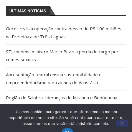
ÚLTIMAS NOTÍCIAS
Gecoc realiza operação contra desvio de R$ 100 milhões
na Prefeitura de Três Lagoas
STJ condena ministro Marco Buzzi a perda de cargo por
crimes sexuais
Apresentação teatral ensina sustentabilidade e
empreendedorismo para alunos de Anastácio
Região do Salobra: lideranças de Miranda e Bodoquena
cobram diálogo aberto sobre proposta do ICMBio
Usamos cookies para garantir que oferecemos a melhor
experiência em nosso site. Se você continuar a usar este site,
Cientistas cassados pelo AI-5 viram pesquisadores
assumiremos que você está satisfeito com ele.
eméritos da Fiocruz