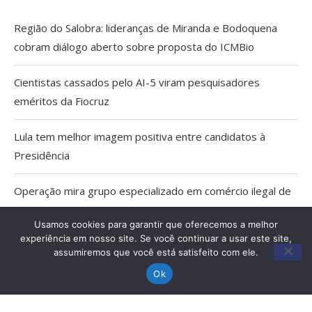
Região do Salobra: lideranças de Miranda e Bodoquena
cobram diálogo aberto sobre proposta do ICMBio
Cientistas cassados pelo AI-5 viram pesquisadores
eméritos da Fiocruz
Lula tem melhor imagem positiva entre candidatos à
Presidência
Operação mira grupo especializado em comércio ilegal de
armas em MS
Usamos cookies para garantir que oferecemos a melhor
experiência em nosso site. Se você continuar a usar este site,
TCE apreende 6 veículos irregulares do transporte escolar
assumiremos que você está satisfeito com ele.
em MS
Ok