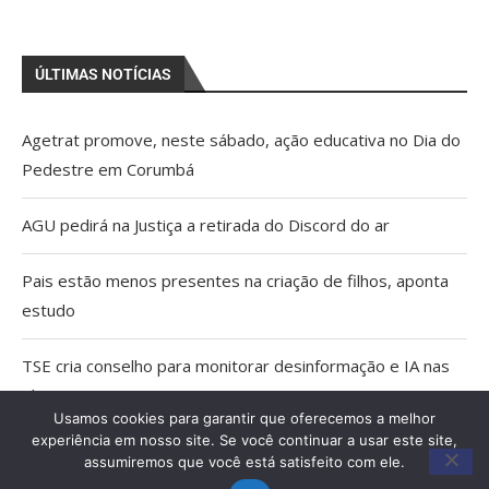
ÚLTIMAS NOTÍCIAS
Agetrat promove, neste sábado, ação educativa no Dia do
Pedestre em Corumbá
AGU pedirá na Justiça a retirada do Discord do ar
Pais estão menos presentes na criação de filhos, aponta
estudo
TSE cria conselho para monitorar desinformação e IA nas
eleições
Usamos cookies para garantir que oferecemos a melhor
experiência em nosso site. Se você continuar a usar este site,
Capacitação qualifica trabalho dos Agentes Comunitários
assumiremos que você está satisfeito com ele.
de Saúde em Miranda