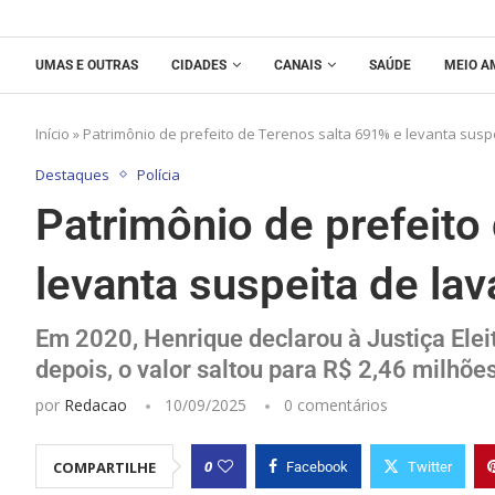
UMAS E OUTRAS
CIDADES
CANAIS
SAÚDE
MEIO A
Início
»
Patrimônio de prefeito de Terenos salta 691% e levanta susp
Destaques
Polícia
Patrimônio de prefeito
levanta suspeita de la
Em 2020, Henrique declarou à Justiça Elei
depois, o valor saltou para R$ 2,46 milhõe
por
Redacao
10/09/2025
0 comentários
0
COMPARTILHE
Facebook
Twitter