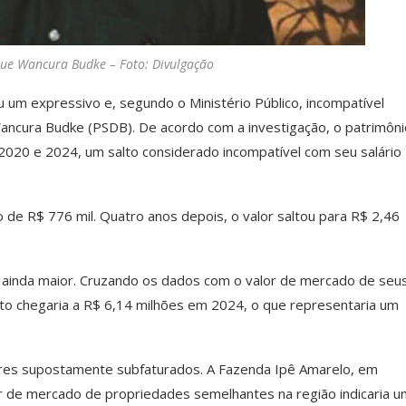
que Wancura Budke – Foto: Divulgação
u um expressivo e, segundo o Ministério Público, incompatível
ancura Budke (PSDB). De acordo com a investigação, o patrimôni
2020 e 2024, um salto considerado incompatível com seu salário
o de R$ 776 mil. Quatro anos depois, o valor saltou para R$ 2,46
r ainda maior. Cruzando os dados com o valor de mercado de seu
eito chegaria a R$ 6,14 milhões em 2024, o que representaria um
lores supostamente subfaturados. A Fazenda Ipê Amarelo, em
lor de mercado de propriedades semelhantes na região indicaria u