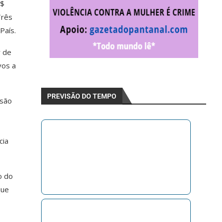
R$
Três
País.
r de
vos a
PREVISÃO DO TEMPO
nsão
cia
o do
que