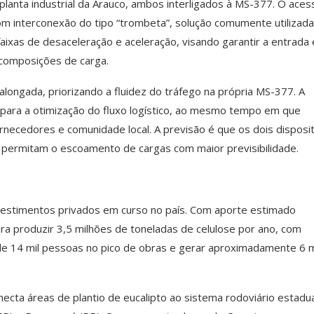
planta industrial da Arauco, ambos interligados à MS-377. O aces
s com interconexão do tipo “trombeta”, solução comumente utilizad
 faixas de desaceleração e aceleração, visando garantir a entrada 
 composições de carga.
alongada, priorizando a fluidez do tráfego na própria MS-377. A
 para a otimização do fluxo logístico, ao mesmo tempo em que
ornecedores e comunidade local. A previsão é que os dois disposi
e permitam o escoamento de cargas com maior previsibilidade.
nvestimentos privados em curso no país. Com aporte estimado
 para produzir 3,5 milhões de toneladas de celulose por ano, com
e 14 mil pessoas no pico de obras e gerar aproximadamente 6 m
necta áreas de plantio de eucalipto ao sistema rodoviário estadua