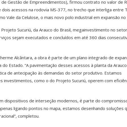
l de Gestão de Empreendimentos), firmou contrato no valor de 
dois acessos na rodovia MS-377, no trecho que interliga entre 
mo Vale da Celulose, o mais novo polo industrial em expansão no 
o Projeto Sucuriú, da Arauco do Brasil, megainvestimento no seto
rviços sejam executados e concluídos em até 360 dias consecuti
uilherme Alcântara, a obra é parte de um plano integrado de expa
ica do Estado. “A pavimentação desses acessos à planta da Arauco
lítica de antecipação às demandas do setor produtivo. Estamos
es investimentos, como o do Projeto Sucuriú, operem com eficiên
om dispositivos de interseção modernos, é parte do compromiss
 apenas ligando pontos no mapa, estamos desenhando soluções 
acional”, completou.