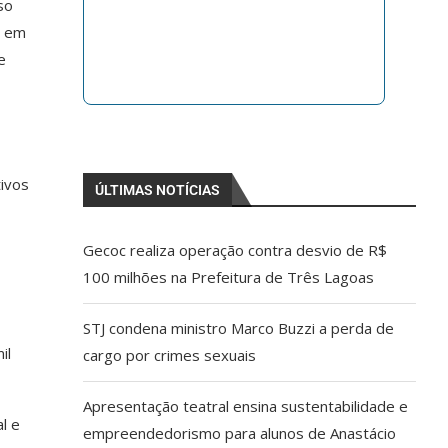
so
a em
e
tivos
ÚLTIMAS NOTÍCIAS
Gecoc realiza operação contra desvio de R$
100 milhões na Prefeitura de Três Lagoas
STJ condena ministro Marco Buzzi a perda de
il
cargo por crimes sexuais
Apresentação teatral ensina sustentabilidade e
l e
empreendedorismo para alunos de Anastácio