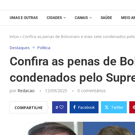
UMAS E OUTRAS
CIDADES
CANAIS
SAÚDE
MEIO A
Início
»
Confira as penas de Bolsonaro e mais sete condenados pel
Destaques
Política
Confira as penas de Bo
condenados pelo Sup
por
Redacao
12/09/2025
0 comentários
0
COMPARTILHE
Facebook
Twitter