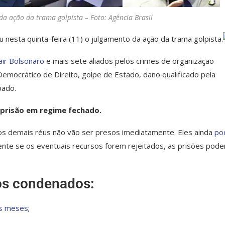
da ação da trama golpista – Foto: Agência Brasil
u nesta quinta-feira (11) o julgamento da ação da trama golpista.
air Bolsonaro
e mais sete aliados pelos crimes de organização
Democrático de Direito, golpe de Estado, dano qualificado pela
bado.
 prisão em regime fechado.
os demais réus não vão ser presos imediatamente. Eles ainda
po
ente se os eventuais recursos forem rejeitados, as prisões pode
 os condenados:
ês meses
;