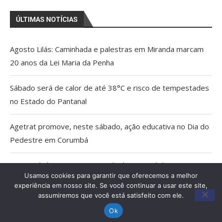
ÚLTIMAS NOTÍCIAS
Agosto Lilás: Caminhada e palestras em Miranda marcam
20 anos da Lei Maria da Penha
Sábado será de calor de até 38°C e risco de tempestades
no Estado do Pantanal
Agetrat promove, neste sábado, ação educativa no Dia do
Pedestre em Corumbá
AGU pedirá na Justiça a retirada do Discord do ar
Usamos cookies para garantir que oferecemos a melhor
experiência em nosso site. Se você continuar a usar este site,
Pais estão menos presentes na criação de filhos, aponta
assumiremos que você está satisfeito com ele.
estudo
Ok