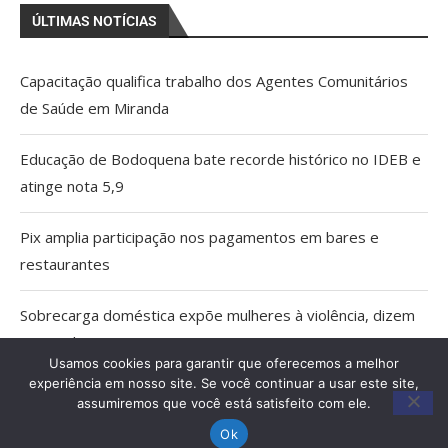
ÚLTIMAS NOTÍCIAS
Capacitação qualifica trabalho dos Agentes Comunitários
de Saúde em Miranda
Educação de Bodoquena bate recorde histórico no IDEB e
atinge nota 5,9
Pix amplia participação nos pagamentos em bares e
restaurantes
Sobrecarga doméstica expõe mulheres à violência, dizem
especialistas
Usamos cookies para garantir que oferecemos a melhor
experiência em nosso site. Se você continuar a usar este site,
MPMS cria unidade para atuar em crimes ambientais e
assumiremos que você está satisfeito com ele.
conflitos fundiários no Pantanal
Ok