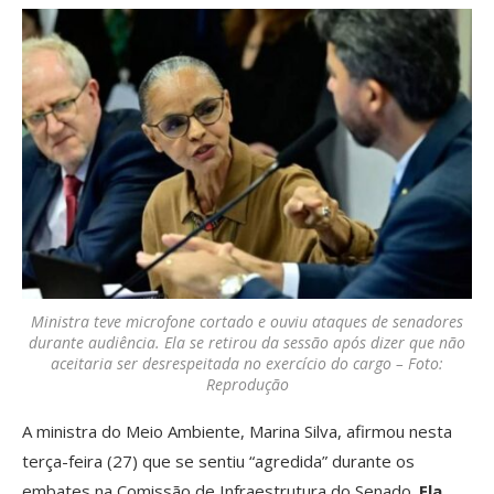
Ministra teve microfone cortado e ouviu ataques de senadores
durante audiência. Ela se retirou da sessão após dizer que não
aceitaria ser desrespeitada no exercício do cargo – Foto:
Reprodução
A ministra do Meio Ambiente, Marina Silva, afirmou nesta
terça-feira (27) que se sentiu “agredida” durante os
embates na Comissão de Infraestrutura do Senado.
Ela