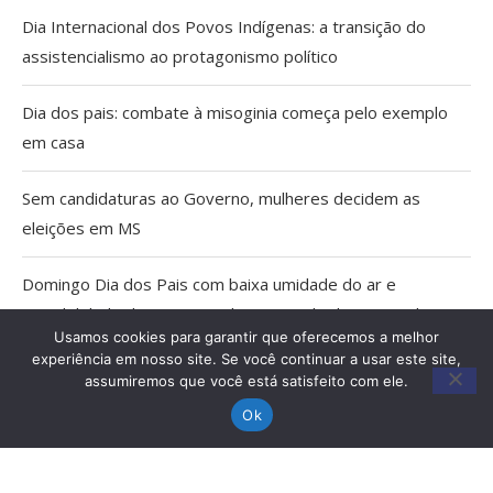
Dia Internacional dos Povos Indígenas: a transição do
assistencialismo ao protagonismo político
Dia dos pais: combate à misoginia começa pelo exemplo
em casa
Sem candidaturas ao Governo, mulheres decidem as
eleições em MS
Domingo Dia dos Pais com baixa umidade do ar e
possibilidade de tempestade no Estado do Pantanal
Usamos cookies para garantir que oferecemos a melhor
experiência em nosso site. Se você continuar a usar este site,
Agosto Lilás: Caminhada e palestras em Miranda marcam
assumiremos que você está satisfeito com ele.
20 anos da Lei Maria da Penha
Ok