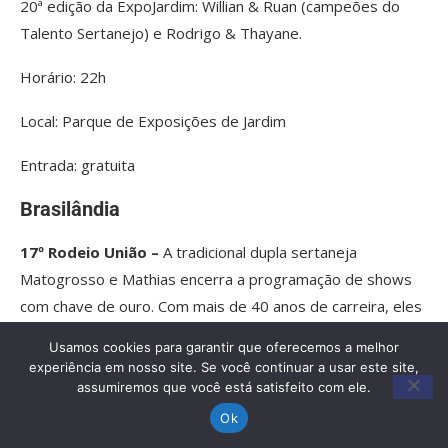
20ª edição da ExpoJardim: Willian & Ruan (campeões do
Talento Sertanejo) e Rodrigo & Thayane.
Horário: 22h
Local: Parque de Exposições de Jardim
Entrada: gratuita
Brasilândia
17º Rodeio União –
A tradicional dupla sertaneja
Matogrosso e Mathias encerra a programação de shows
com chave de ouro. Com mais de 40 anos de carreira, eles
são verdadeiros ícones da música sertaneja, donos de um
Usamos cookies para garantir que oferecemos a melhor
repertório que atravessa gerações.
experiência em nosso site. Se você continuar a usar este site,
assumiremos que você está satisfeito com ele.
Horário: a partir das 20h
Ok
Local: Associação Recreativa União – Brasilândia