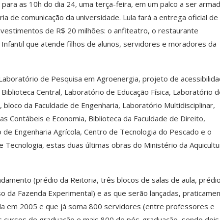
para as 10h do dia 24, uma terça-feira, em um palco a ser arma
 de comunicação da universidade. Lula fará a entrega oficial de
vestimentos de R$ 20 milhões: o anfiteatro, o restaurante
 Infantil que atende filhos de alunos, servidores e moradores da
Laboratório de Pesquisa em Agroenergia, projeto de acessibilida
iblioteca Central, Laboratório de Educação Física, Laboratório d
, bloco da Faculdade de Engenharia, Laboratório Multidisciplinar,
as Contábeis e Economia, Biblioteca da Faculdade de Direito,
o de Engenharia Agrícola, Centro de Tecnologia do Pescado e o
 Tecnologia, estas duas últimas obras do Ministério da Aquicultu
amento (prédio da Reitoria, três blocos de salas de aula, prédi
uso da Fazenda Experimental) e as que serão lançadas, praticame
Lula em 2005 e que já soma 800 servidores (entre professores e
os cursos de graduação e mais 800 de pós-graduação, sendo dois