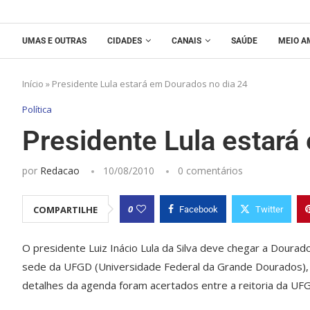
UMAS E OUTRAS
CIDADES
CANAIS
SAÚDE
MEIO A
Início
»
Presidente Lula estará em Dourados no dia 24
Política
Presidente Lula estará
por
Redacao
10/08/2010
0 comentários
0
COMPARTILHE
Facebook
Twitter
O presidente Luiz Inácio Lula da Silva deve chegar a Dourad
sede da UFGD (Universidade Federal da Grande Dourados), 
detalhes da agenda foram acertados entre a reitoria da UFG