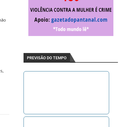
não
PREVISÃO DO TEMPO
s,