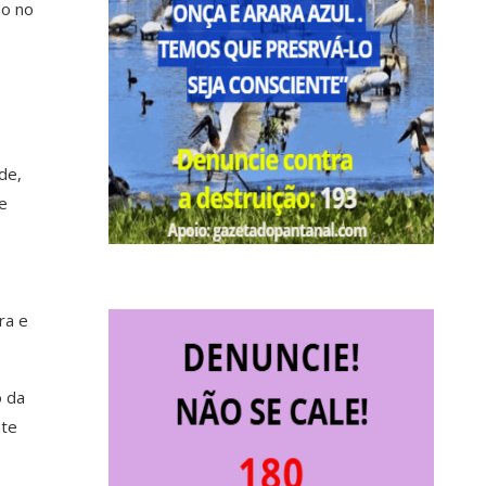
do no
de,
e
ra e
o da
nte