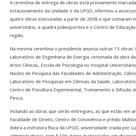
A cerimônia de entrega de obras está previamente marcada 
estacionamento da Unidade II da UFGD, informou a assessoria
quatro obras executadas a partir de 2008 e que somaram in
universitário, a quadra poliesportiva e o Centro de Educação
região.
Na mesma cerimônia o presidente anuncia outras 15 obras: 
Laboratório de Engenharia de Energia, retomada da obra da B
Artes Cênicas, Escola de Psicologia no Hospital Universitário
Núcleo de Pesquisa das Faculdades de Administração, Ciênci
Laboratório de Pesquisas em Ciências da Saúde, Laboratóri
Centro de Psicultura Experimental, Treinamento e Difusão de
Pesca.
Incluindo as obras que serão entregues, as que estão em and
Faculdade de Direito, Centro de Convivência e prédio Multi
dobra a estrutura física da UFGD, universidade criada por 
administrativos), tem 5.100 alunos matriculados em divers