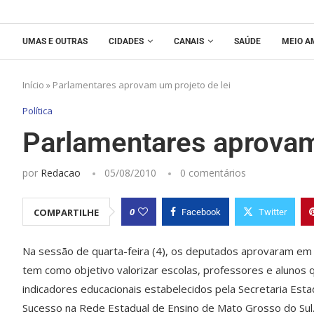
UMAS E OUTRAS
CIDADES
CANAIS
SAÚDE
MEIO A
Início
»
Parlamentares aprovam um projeto de lei
Política
Parlamentares aprovam
por
Redacao
05/08/2010
0 comentários
0
COMPARTILHE
Facebook
Twitter
Na sessão de quarta-feira (4), os deputados aprovaram em 
tem como objetivo valorizar escolas, professores e alun
indicadores educacionais estabelecidos pela Secretaria Esta
Sucesso na Rede Estadual de Ensino de Mato Grosso do Sul