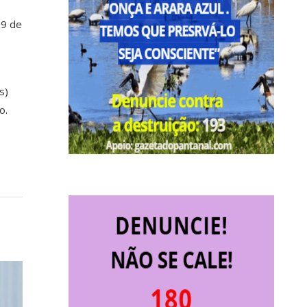
19 de
s
s)
o.