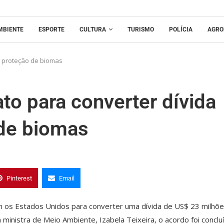
MBIENTE
ESPORTE
CULTURA
TURISMO
POLÍCIA
AGRO
de proteção de biomas
ato para converter dívida
de biomas
Pinterest
Email
om os Estados Unidos para converter uma dívida de US$ 23 milhõ
ministra de Meio Ambiente, Izabela Teixeira, o acordo foi conclu