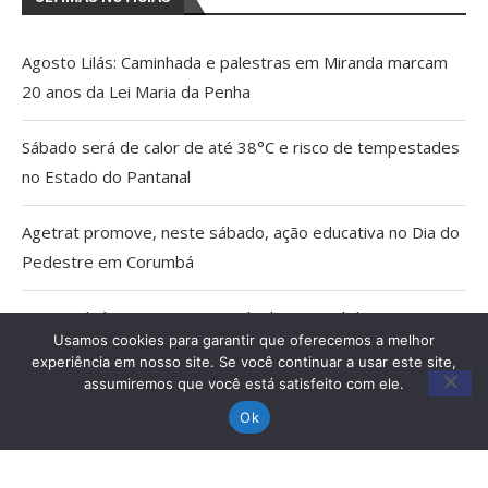
Agosto Lilás: Caminhada e palestras em Miranda marcam
20 anos da Lei Maria da Penha
Sábado será de calor de até 38°C e risco de tempestades
no Estado do Pantanal
Agetrat promove, neste sábado, ação educativa no Dia do
Pedestre em Corumbá
AGU pedirá na Justiça a retirada do Discord do ar
Usamos cookies para garantir que oferecemos a melhor
experiência em nosso site. Se você continuar a usar este site,
Pais estão menos presentes na criação de filhos, aponta
assumiremos que você está satisfeito com ele.
estudo
Ok