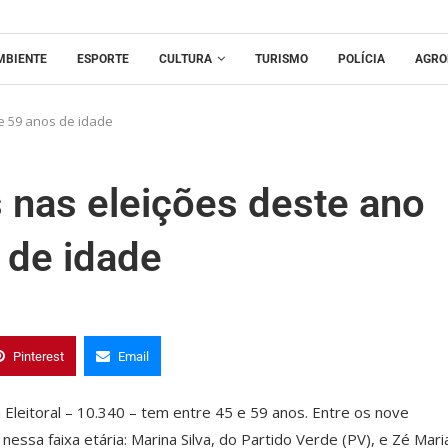
MBIENTE
ESPORTE
CULTURA
TURISMO
POLÍCIA
AGRO
e 59 anos de idade
 nas eleições deste ano
 de idade
Pinterest
Email
Eleitoral – 10.340 – tem entre 45 e 59 anos. Entre os nove
essa faixa etária: Marina Silva, do Partido Verde (PV), e Zé Mari