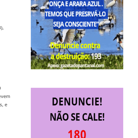
),
0
devem
s, e