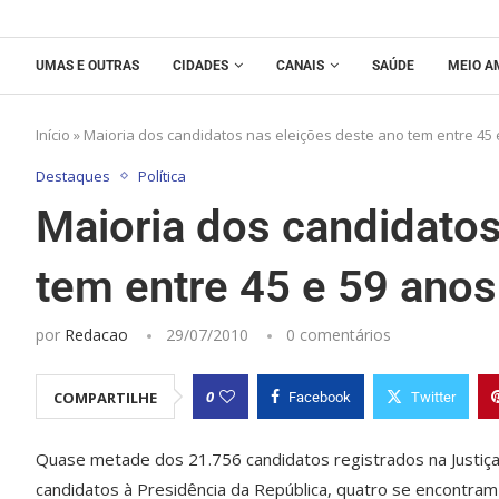
UMAS E OUTRAS
CIDADES
CANAIS
SAÚDE
MEIO A
Início
»
Maioria dos candidatos nas eleições deste ano tem entre 45 
Destaques
Política
Maioria dos candidatos
tem entre 45 e 59 anos
por
Redacao
29/07/2010
0 comentários
0
COMPARTILHE
Facebook
Twitter
Quase metade dos 21.756 candidatos registrados na Justiça 
candidatos à Presidência da República, quatro se encontram n