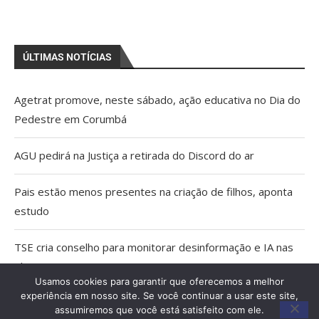
ÚLTIMAS NOTÍCIAS
Agetrat promove, neste sábado, ação educativa no Dia do
Pedestre em Corumbá
AGU pedirá na Justiça a retirada do Discord do ar
Pais estão menos presentes na criação de filhos, aponta
estudo
TSE cria conselho para monitorar desinformação e IA nas
eleições
Usamos cookies para garantir que oferecemos a melhor
experiência em nosso site. Se você continuar a usar este site,
Capacitação qualifica trabalho dos Agentes Comunitários
assumiremos que você está satisfeito com ele.