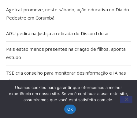
Agetrat promove, neste sábado, ação educativa no Dia do
Pedestre em Corumbá
AGU pedirá na Justiça a retirada do Discord do ar
Pais estão menos presentes na criação de filhos, aponta
estudo
TSE cria conselho para monitorar desinformação e IA nas
eleições
Usamos cookies para garantir que oferecemos a melhor
experiência em nosso site. Se você continuar a usar este site,
Capacitação qualifica trabalho dos Agentes Comunitários
assumiremos que você está satisfeito com ele.
de Saúde em Miranda
Ok