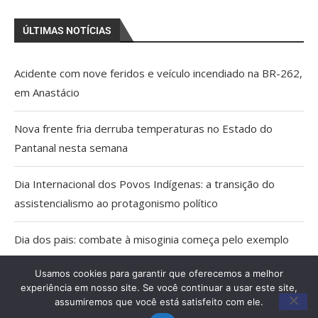
ÚLTIMAS NOTÍCIAS
Acidente com nove feridos e veículo incendiado na BR-262,
em Anastácio
Nova frente fria derruba temperaturas no Estado do
Pantanal nesta semana
Dia Internacional dos Povos Indígenas: a transição do
assistencialismo ao protagonismo político
Dia dos pais: combate à misoginia começa pelo exemplo
em casa
Usamos cookies para garantir que oferecemos a melhor
experiência em nosso site. Se você continuar a usar este site,
Sem candidaturas ao Governo, mulheres decidem as
assumiremos que você está satisfeito com ele.
eleições em MS