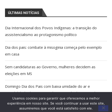
ÚLTIMAS NOTÍCIAS
Dia Internacional dos Povos Indígenas: a transição do
assistencialismo ao protagonismo político
Dia dos pais: combate à misoginia começa pelo exemplo
em casa
Sem candidaturas ao Governo, mulheres decidem as
eleições em MS
Domingo Dia dos Pais com baixa umidade do ar e
possibilidade de tempestade no Estado do Pantanal
Usamos cookies para garantir que oferecemos a melhor
experiência em nosso site. Se você continuar a usar este site,
Agosto Lilás: Caminhada e palestras em Miranda marcam
assumiremos que você está satisfeito com ele.