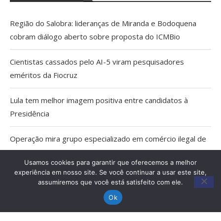
Região do Salobra: lideranças de Miranda e Bodoquena
cobram diálogo aberto sobre proposta do ICMBio
Cientistas cassados pelo AI-5 viram pesquisadores
eméritos da Fiocruz
Lula tem melhor imagem positiva entre candidatos à
Presidência
Operação mira grupo especializado em comércio ilegal de
armas em MS
Usamos cookies para garantir que oferecemos a melhor
experiência em nosso site. Se você continuar a usar este site,
TCE apreende 6 veículos irregulares do transporte escolar
assumiremos que você está satisfeito com ele.
em MS
Ok